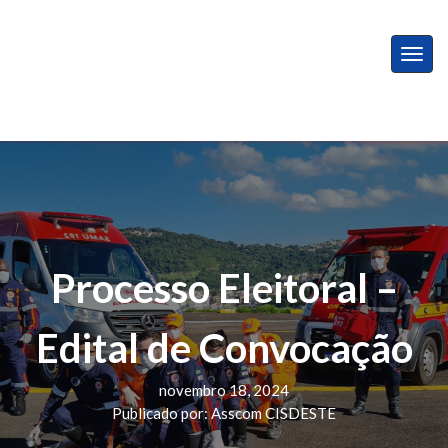
Togg
Skip
HOME
to
content
INSTITUCIONAL
SAMU 192
Processo Eleitoral –
NEP
Edital de Convocação
RH ONLINE
novembro 18, 2024
Publicado por: Asscom CISDESTE
EDITAIS